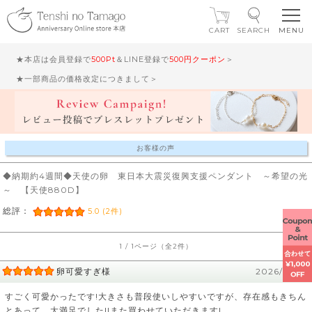
CART
SEARCH
★本店は会員登録で
500Pt
＆LINE登録で
500円クーポン
＞
★一部商品の価格改定につきまして＞
お客様の声
◆納期約4週間◆天使の卵 東日本大震災復興支援ペンダント ～希望の光
～ 【天使880D】
総評：
5.0 (2件)
1 / 1ページ（全2件）
卵可愛すぎ様
2026/02/22
すごく可愛かったです!大きさも普段使いしやすいですが、存在感もきちん
とあって、大満足でした!!また買わせていただきます!