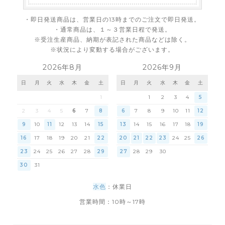
・即日発送商品は、営業日の13時までのご注文で即日発送。
・通常商品は、１～３営業日程で発送。
※受注生産商品、納期が表記された商品などは除く。
※状況により変動する場合がございます。
2026年8月
2026年9月
日
月
火
水
木
金
土
日
月
火
水
木
金
土
1
1
2
3
4
5
2
3
4
5
6
7
8
6
7
8
9
10
11
12
9
10
11
12
13
14
15
13
14
15
16
17
18
19
16
17
18
19
20
21
22
20
21
22
23
24
25
26
23
24
25
26
27
28
29
27
28
29
30
30
31
水色
：休業日
営業時間：10時～17時