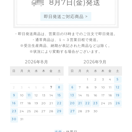
8
月
7
日
(金)
発送
即日発送ご対応商品 >
・即日発送商品は、営業日の13時までのご注文で即日発送。
・通常商品は、１～３営業日程で発送。
※受注生産商品、納期が表記された商品などは除く。
※状況により変動する場合がございます。
2026年8月
2026年9月
日
月
火
水
木
金
土
日
月
火
水
木
金
土
1
1
2
3
4
5
2
3
4
5
6
7
8
6
7
8
9
10
11
12
9
10
11
12
13
14
15
13
14
15
16
17
18
19
16
17
18
19
20
21
22
20
21
22
23
24
25
26
23
24
25
26
27
28
29
27
28
29
30
30
31
水色
：休業日