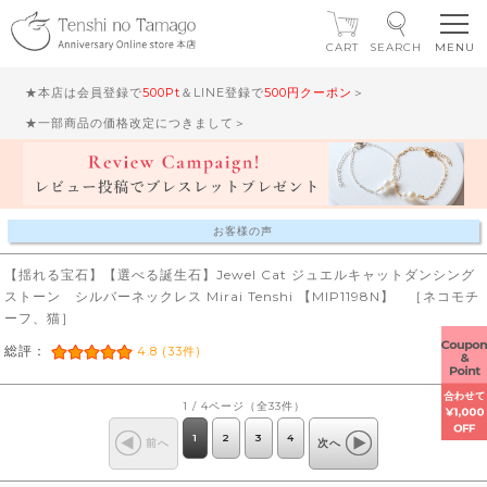
CART
SEARCH
★本店は会員登録で
500Pt
＆LINE登録で
500円クーポン
＞
★一部商品の価格改定につきまして＞
お客様の声
【揺れる宝石】【選べる誕生石】Jewel Cat ジュエルキャットダンシング
ストーン シルバーネックレス Mirai Tenshi 【MIP1198N】 ［ネコモチ
ーフ、猫］
総評：
4.8 (33件)
1 / 4ページ（全33件）
1
2
3
4
前へ
次へ