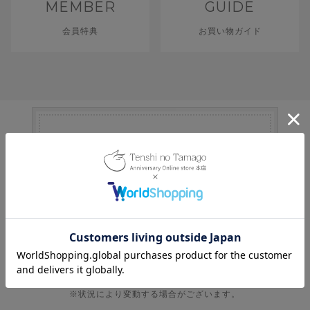
MEMBER
GUIDE
会員特典
お買い物ガイド
「即日発送」と表記の商品は
8
月
10
日
(月)
発送
即日発送ご対応商品 >
・即日発送商品は、営業日の13時までのご注文で即日発送。
・通常商品は、１～３営業日程で発送。
※受注生産商品、納期が表記された商品などは除く。
※状況により変動する場合がございます。