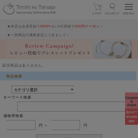
CART
SEARCH
★本店は会員登録で
500Pt
＆LINE登録で
500円クーポン
＞
★一部商品の価格改定につきまして＞
該当商品はありません。
商品検索
キーワード検索
価格帯検索
円 ～
円