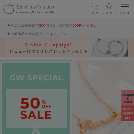
CART
SEARCH
★本店は会員登録で
500Pt
＆LINE登録で
500円クーポン
＞
★一部商品の価格改定につきまして＞