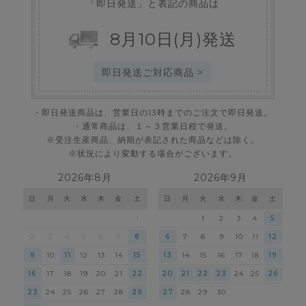
「即日発送」と表記の商品は
8
月
10
日
(月)
発送
即日発送ご対応商品 >
・即日発送商品は、営業日の13時までのご注文で即日発送。
・通常商品は、１～３営業日程で発送。
※受注生産商品、納期が表記された商品などは除く。
※状況により変動する場合がございます。
2026年8月
2026年9月
日
月
火
水
木
金
土
日
月
火
水
木
金
土
1
1
2
3
4
5
2
3
4
5
6
7
8
6
7
8
9
10
11
12
9
10
11
12
13
14
15
13
14
15
16
17
18
19
16
17
18
19
20
21
22
20
21
22
23
24
25
26
23
24
25
26
27
28
29
27
28
29
30