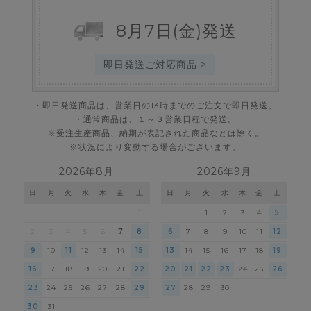
8
月
7
日
(金)
発送
即日発送ご対応商品 >
・即日発送商品は、営業日の13時までのご注文で即日発送。
・通常商品は、１～３営業日程で発送。
※受注生産商品、納期が表記された商品などは除く。
※状況により変動する場合がございます。
2026年8月
2026年9月
日
月
火
水
木
金
土
日
月
火
水
木
金
土
1
1
2
3
4
5
2
3
4
5
6
7
8
6
7
8
9
10
11
12
9
10
11
12
13
14
15
13
14
15
16
17
18
19
16
17
18
19
20
21
22
20
21
22
23
24
25
26
23
24
25
26
27
28
29
27
28
29
30
30
31