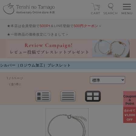
CART
SEARCH
★本店は会員登録で
500Pt
＆LINE登録で
500円クーポン
＞
★一部商品の価格改定につきまして＞
シルバー（ロジウム加工）ブレスレット
1 / 1ページ
（全1件）