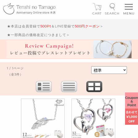
CART
SEARCH
★本店は会員登録で
500Pt
＆LINE登録で
500円クーポン
＞
★一部商品の価格改定につきまして＞
1 / 1ページ
（全3件）