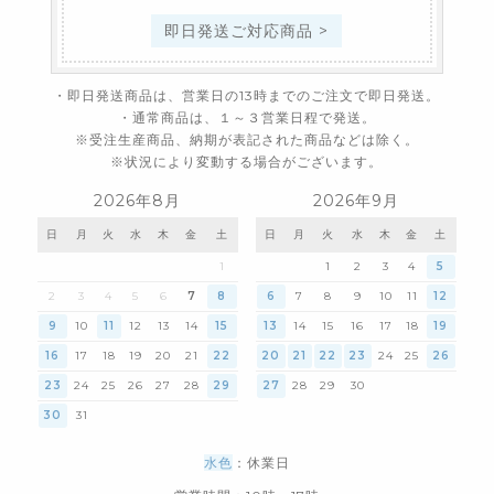
即日発送ご対応商品 >
・即日発送商品は、営業日の13時までのご注文で即日発送。
・通常商品は、１～３営業日程で発送。
※受注生産商品、納期が表記された商品などは除く。
※状況により変動する場合がございます。
2026年8月
2026年9月
日
月
火
水
木
金
土
日
月
火
水
木
金
土
1
1
2
3
4
5
2
3
4
5
6
7
8
6
7
8
9
10
11
12
9
10
11
12
13
14
15
13
14
15
16
17
18
19
16
17
18
19
20
21
22
20
21
22
23
24
25
26
23
24
25
26
27
28
29
27
28
29
30
30
31
水色
：休業日