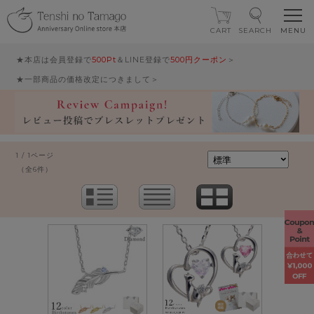
CART
SEARCH
★本店は会員登録で
500Pt
＆LINE登録で
500円クーポン
＞
★一部商品の価格改定につきまして＞
1 / 1ページ
（全6件）