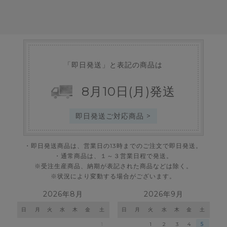
「即日発送」と表記の商品は
8
月
10
日
(月)
発送
即日発送ご対応商品 >
・即日発送商品は、営業日の13時までのご注文で即日発送。
・通常商品は、１～３営業日程で発送。
※受注生産商品、納期が表記された商品などは除く。
※状況により変動する場合がございます。
2026年8月
2026年9月
日
月
火
水
木
金
土
日
月
火
水
木
金
土
1
1
2
3
4
5