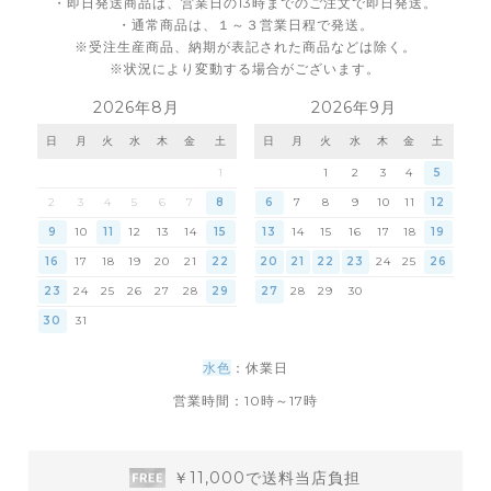
・即日発送商品は、営業日の13時までのご注文で即日発送。
・通常商品は、１～３営業日程で発送。
※受注生産商品、納期が表記された商品などは除く。
※状況により変動する場合がございます。
2026年8月
2026年9月
日
月
火
水
木
金
土
日
月
火
水
木
金
土
1
1
2
3
4
5
2
3
4
5
6
7
8
6
7
8
9
10
11
12
9
10
11
12
13
14
15
13
14
15
16
17
18
19
16
17
18
19
20
21
22
20
21
22
23
24
25
26
23
24
25
26
27
28
29
27
28
29
30
30
31
水色
：休業日
営業時間：10時～17時
￥11,000で送料当店負担