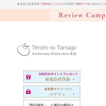
★本店は会員登録で
500ポイント
&LINE登録で
500クーポン
合わせて
1