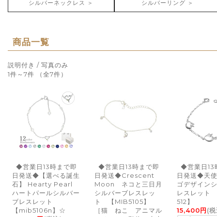
シルバーネックレス ＞
シルバーリング ＞
商品一覧
説明付き
/ 写真のみ
1件～7件 （全7件）
◆営業日13時まで即
◆営業日13時まで即
◆営業日1
日発送◆【選べる誕生
日発送◆Crescent
日発送◆天
石】 Hearty Pearl
Moon ネコと三日月
ゴデザイン
ハートパールシルバー
シルバーブレスレッ
レスレット
ブレスレット
ト 【MIB5105】
512】
【mib5106n】☆
［猫 ねこ アニマル
15,400円
(税