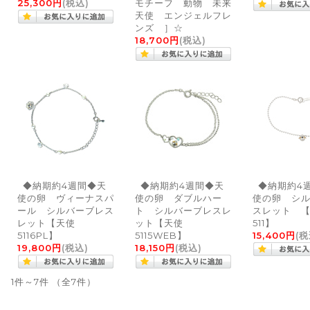
25,300円
(税込)
モチーフ 動物 未来
天使 エンジェルフレ
ンズ ］☆
18,700円
(税込)
◆納期約4週間◆天
◆納期約4週間◆天
◆納期約4
使の卵 ヴィーナスパ
使の卵 ダブルハー
使の卵 シ
ール シルバーブレス
ト シルバーブレスレ
スレット 
レット【天使
ット【天使
511】
5116PL】
5115WEB】
15,400円
(税
19,800円
(税込)
18,150円
(税込)
1件～7件 （全7件）