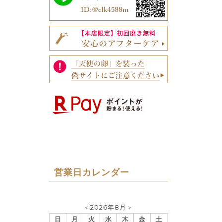
営業日カレンダー
＜
2026年8月
＞
日
月
火
水
木
金
土