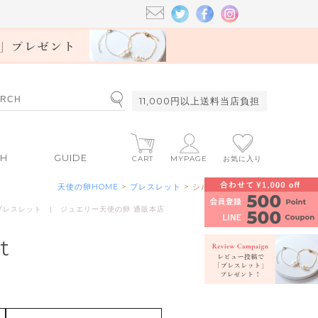
11,000円以上送料当店負担
CH
GUIDE
CART
MYPAGE
お気に入り
天使の卵HOME
>
ブレスレット
> シルバー
ブレスレット | ジュエリー天使の卵 通販本店
t
覧