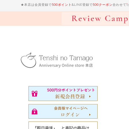
★本店は会員登録で
500ポイント
&LINE登録で
500クーポン
合わせて
1