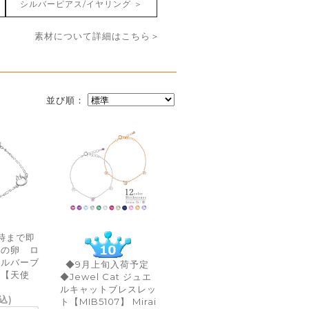
シルバーピアス/イヤリング ＞
素材について詳細はこちら＞
並び順：
3時まで即
使の卵 ロ
シルバーブ
◆9月上旬入荷予定
 【天使
◆Jewel Cat ジュエ
ルキャットブレスレッ
込)
ト【MIB5107】 Mirai