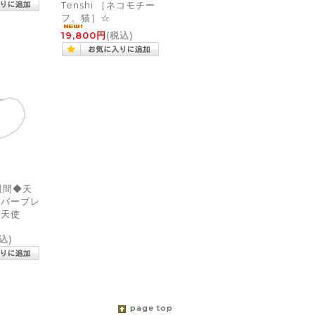
Tenshi ［ネコモチー
フ、猫］☆
19,800円
(税込)
週間◆天
ルバーブレ
【天使
込)
page top