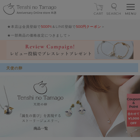
CART
SEARCH
★本店は会員登録で
500Pt
＆LINE登録で
500円クーポン
＞
★一部商品の価格改定につきまして＞
天使の卵