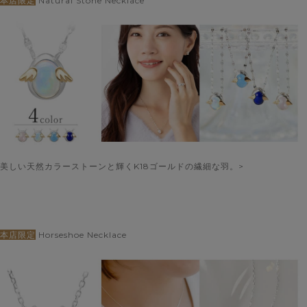
本店限定
Natural Stone Necklace
美しい天然カラーストーンと輝くK18ゴールドの繊細な羽。>
本店限定
Horseshoe Necklace