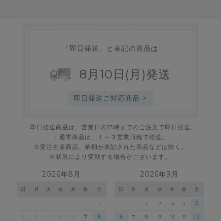
「即日発送」と表記の商品は
8
月
10
日
(月)
発送
即日発送ご対応商品 >
・即日発送商品は、営業日の13時までのご注文で即日発送。
・通常商品は、１～３営業日程で発送。
※受注生産商品、納期が表記された商品などは除く。
※状況により変動する場合がございます。
2026年8月
2026年9月
日
月
火
水
木
金
土
日
月
火
水
木
金
土
1
1
2
3
4
5
2
3
4
5
6
7
8
6
7
8
9
10
11
12