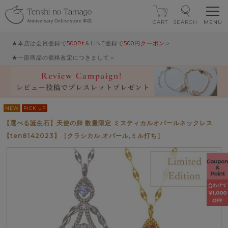
CART
SEARCH
★本店は会員登録で
500Pt
＆LINE登録で
500円クーポン
＞
★一部商品の価格改定につきまして＞
NEW
PICK UP
【選べる誕生石】天使の卵 数量限定 ミスティカルオパールネックレス
【ten8142023】［クラシカル,オパール,ミル打ち］