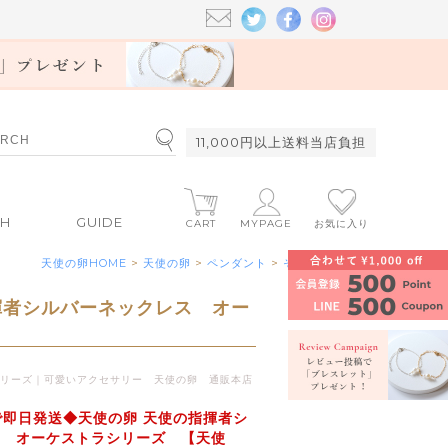
11,000円以上送料当店負担
CH
GUIDE
CART
MYPAGE
お気に入り
天使の卵HOME
>
天使の卵
>
ペンダント
>
その他
揮者シルバーネックレス オー
］
リーズ｜可愛いアクセサリー 天使の卵 通販本店
で即日発送◆天使の卵 天使の指揮者シ
ス オーケストラシリーズ 【天使