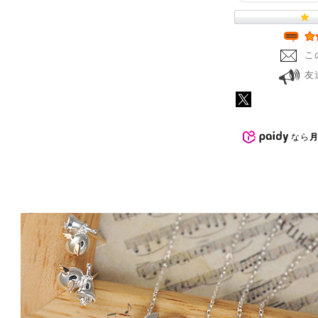
こ
友
なら
月