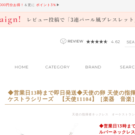
,000円分お得！
＆更に
ポイント3％
▶
4.62
HOME
CATEGORY
BRAND
SEAR
◆営業日13時まで即日発送◆天使の卵 天使の指
ケストラシリーズ 【天使11104】［楽器 音楽
天使の指揮者ネックレス オーケストラシ
◆営業日13時ま
ルバーネックレ