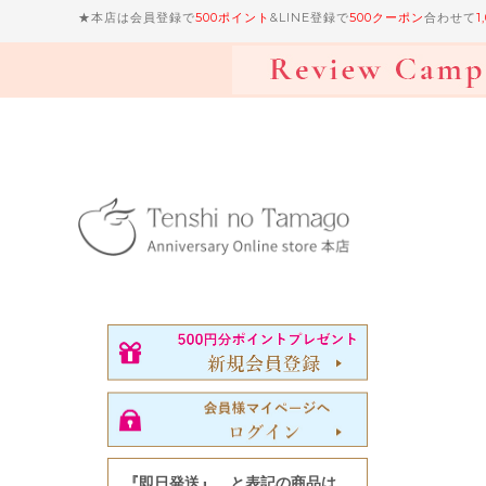
★本店は会員登録で
500ポイント
&LINE登録で
500クーポン
合わせて
1