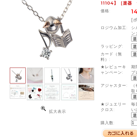
11104】［楽器
価格:
1
[
ロジウム加工:
シ
ン
ラッピング:
カード（無
料）:
★レビューキ
期
ャンペーン:
プ
アジャスター:
（
取
★ジュエリー
毎
クロス:
い
拡大表示
購入数: