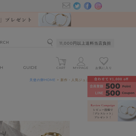
11,000円以上送料当店負担
CH
GUIDE
CART
MYPAGE
お気に入り
天使の卵HOME
> 新作・人気ジュエリー