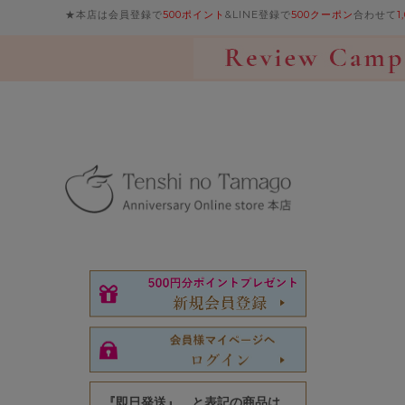
★本店は会員登録で
500ポイント
&LINE登録で
500クーポン
合わせて
1