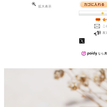
拡大表示
こ
友
なら
月