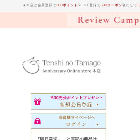
★本店は会員登録で
500ポイント
&LINE登録で
500クーポン
合わせて
1