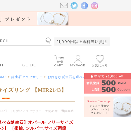
11,000円以上送料当店負担
CH
GUIDE
CART
MYPAGE
お気に入り
OME
>
誕生石アクセサリー
>
お好きな誕生石を選べる商品
ズリング 【MIR2143】
］
2143】 ｜可愛いアクセサリー 天使の卵 通販本店
選べる誕生石】オパール フリーサイズ
143】 ［指輪, シルバー,サイズ調節