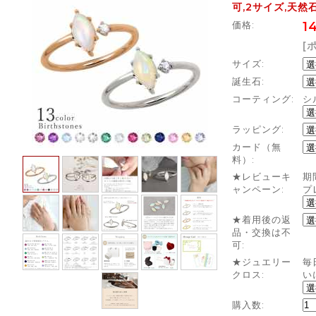
可,2サイズ,天然
価格:
1
[
サイズ:
誕生石:
コーティング:
シ
ラッピング:
カード（無
料）:
★レビューキ
期
ャンペーン:
プ
★着用後の返
品・交換は不
可:
★ジュエリー
毎
クロス:
い
購入数: