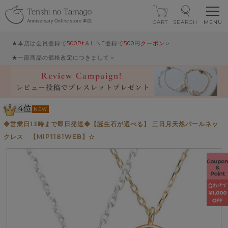
CART
SEARCH
★本店は会員登録で
500Pt
＆LINE登録で
500円クーポン
＞
★一部商品の価格改定につきまして＞
4位
NEW
◆営業日13時まで即日発送◆【誕生石が選べる】 三日月天然パールネッ
クレス 【MIP1181WEB】☆