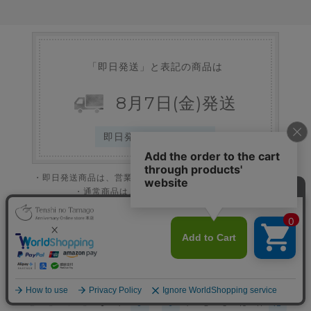
「即日発送」と表記の商品は
8
月
7
日
(金)
発送
即日発送ご対応商品 >
・即日発送商品は、営業日の13時までのご注文で即日発送。
・通常商品は、１～３営業日程で発送。
※受注生産商品、納期が表記された商品などは除く。
※状況により変動する場合がございます。
2026年8月
2026年9月
日
月
火
水
木
金
土
日
月
火
水
木
金
土
▲
1
1
2
3
4
5
2
3
4
5
6
7
8
6
7
8
9
10
11
12