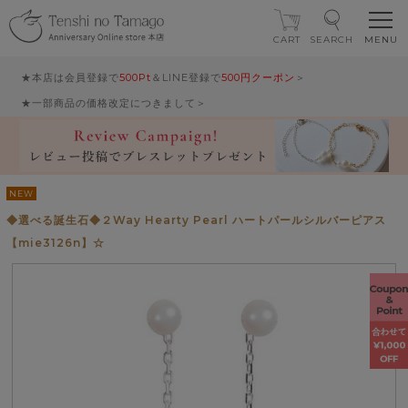
CART
SEARCH
★本店は会員登録で
500Pt
＆LINE登録で
500円クーポン
＞
★一部商品の価格改定につきまして＞
NEW
◆選べる誕生石◆２Way Hearty Pearl ハートパールシルバーピアス
【mie3126n】☆