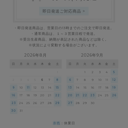
即日発送ご対応商品 >
・即日発送商品は、営業日の13時までのご注文で即日発送。
・通常商品は、１～３営業日程で発送。
※受注生産商品、納期が表記された商品などは除く。
※状況により変動する場合がございます。
2026年8月
2026年9月
日
月
火
水
木
金
土
日
月
火
水
木
金
土
1
1
2
3
4
5
2
3
4
5
6
7
8
6
7
8
9
10
11
12
9
10
11
12
13
14
15
13
14
15
16
17
18
19
16
17
18
19
20
21
22
20
21
22
23
24
25
26
23
24
25
26
27
28
29
27
28
29
30
30
31
水色
：休業日