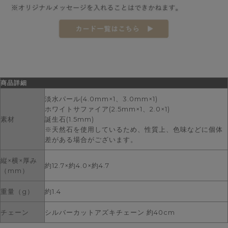
商品詳細
淡水パール(4.0mm×1、3.0mm×1)
ホワイトサファイア(2.5mm×1、2.0×1)
素材
誕生石(1.5mm)
※天然石を使用しているため、性質上、色味などに個体
差がある場合がございます。
縦×横×厚み
約12.7×約4.0×約4.7
（mm）
重量（g）
約1.4
チェーン
シルバーカットアズキチェーン 約40cm