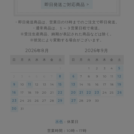
即日発送ご対応商品 >
・即日発送商品は、営業日の13時までのご注文で即日発送。
・通常商品は、１～３営業日程で発送。
※受注生産商品、納期が表記された商品などは除く。
※状況により変動する場合がございます。
2026年8月
2026年9月
日
月
火
水
木
金
土
日
月
火
水
木
金
土
1
1
2
3
4
5
2
3
4
5
6
7
8
6
7
8
9
10
11
12
9
10
11
12
13
14
15
13
14
15
16
17
18
19
16
17
18
19
20
21
22
20
21
22
23
24
25
26
23
24
25
26
27
28
29
27
28
29
30
30
31
水色
：休業日
営業時間：10時～17時