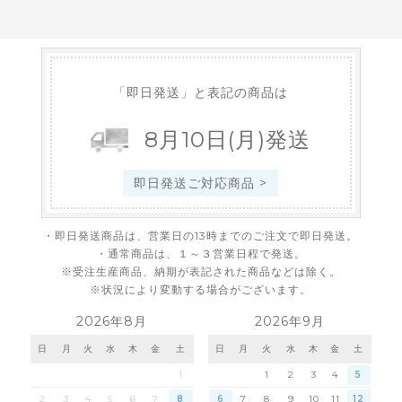
「即日発送」と表記の商品は
8
月
10
日
(月)
発送
即日発送ご対応商品 >
・即日発送商品は、営業日の13時までのご注文で即日発送。
・通常商品は、１～３営業日程で発送。
※受注生産商品、納期が表記された商品などは除く。
※状況により変動する場合がございます。
2026年8月
2026年9月
日
月
火
水
木
金
土
日
月
火
水
木
金
土
1
1
2
3
4
5
2
3
4
5
6
7
8
6
7
8
9
10
11
12