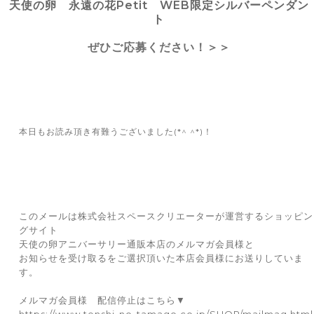
天使の卵 永遠の花Petit WEB限定シルバーペンダン
ト
ぜひご応募ください！＞＞
本日もお読み頂き有難うございました(*^ ^*)！
このメールは株式会社スペースクリエーターが運営するショッピン
グサイト
天使の卵アニバーサリー通販本店のメルマガ会員様と
お知らせを受け取るをご選択頂いた本店会員様にお送りしていま
す。
メルマガ会員様 配信停止はこちら▼
https://www.tenshi-no-tamago.co.jp/SHOP/mailmag.html