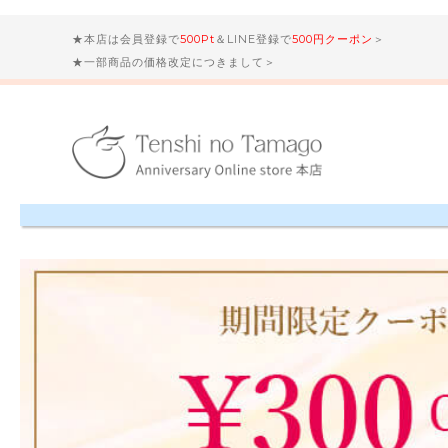
★本店は会員登録で
500Pt
＆LINE登録で
500円クーポン
＞
★一部商品の価格改定につきまして＞