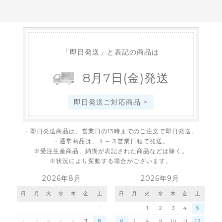
「即日発送」と表記の商品は
8
月
7
日
(金)
発送
即日発送ご対応商品 >
・即日発送商品は、営業日の13時までのご注文で即日発送。
・通常商品は、１～３営業日程で発送。
※受注生産商品、納期が表記された商品などは除く。
※状況により変動する場合がございます。
2026年8月
2026年9月
日
月
火
水
木
金
土
日
月
火
水
木
金
土
1
1
2
3
4
5
2
3
4
5
6
7
8
6
7
8
9
10
11
12