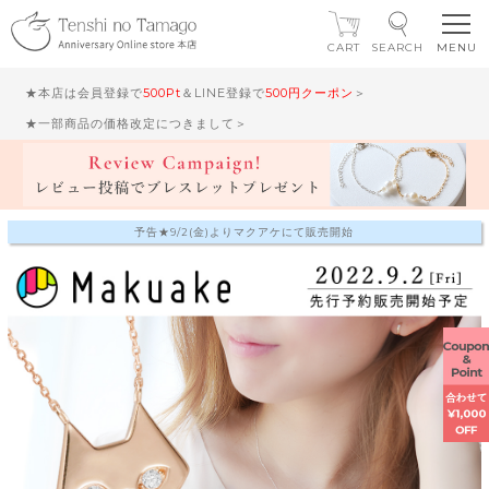
CART
SEARCH
★本店は会員登録で
500Pt
＆LINE登録で
500円クーポン
＞
★一部商品の価格改定につきまして＞
予告★9/2(金)よりマクアケにて販売開始