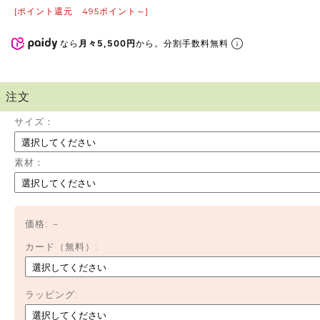
[ポイント還元 495ポイント～]
なら
月々5,500円
から。分割手数料無料
注文
サイズ：
素材：
価格:
－
カード（無料）:
ラッピング: