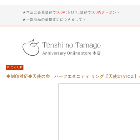
★本店は会員登録で
500Pt
＆LINE登録で
500円クーポン
＞
★一部商品の価格改定につきまして＞
PICK UP
◆刻印対応◆天使の卵 ハーフエタニティ リング【天使2141CZ】シル