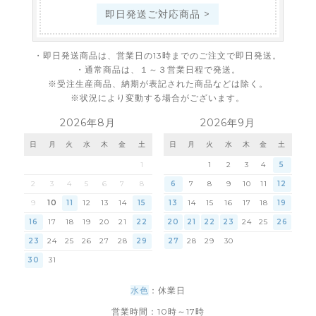
即日発送ご対応商品 >
・即日発送商品は、営業日の13時までのご注文で即日発送。
・通常商品は、１～３営業日程で発送。
※受注生産商品、納期が表記された商品などは除く。
※状況により変動する場合がございます。
2026年8月
2026年9月
日
月
火
水
木
金
土
日
月
火
水
木
金
土
1
1
2
3
4
5
2
3
4
5
6
7
8
6
7
8
9
10
11
12
9
10
11
12
13
14
15
13
14
15
16
17
18
19
16
17
18
19
20
21
22
20
21
22
23
24
25
26
23
24
25
26
27
28
29
27
28
29
30
30
31
水色
：休業日
営業時間：10時～17時