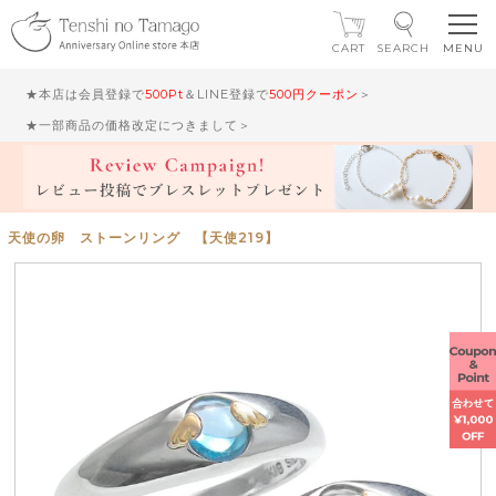
CART
SEARCH
★本店は会員登録で
500Pt
＆LINE登録で
500円クーポン
＞
★一部商品の価格改定につきまして＞
天使の卵 ストーンリング 【天使219】