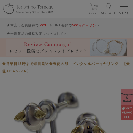
CART
SEARCH
★本店は会員登録で
500Pt
＆LINE登録で
500円クーポン
＞
★一部商品の価格改定につきまして＞
◆営業日13時まで即日発送◆天使の卵 ピンクシルバーイヤリング 【天
使315PSEAR】