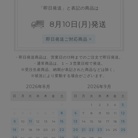
「即日発送」と表記の商品は
8
月
10
日
(月)
発送
即日発送ご対応商品 >
・即日発送商品は、営業日の13時までのご注文で即日発送。
・通常商品は、１～３営業日程で発送。
※受注生産商品、納期が表記された商品などは除く。
※状況により変動する場合がございます。
2026年8月
2026年9月
日
月
火
水
木
金
土
日
月
火
水
木
金
土
1
1
2
3
4
5
2
3
4
5
6
7
8
6
7
8
9
10
11
12
9
10
11
12
13
14
15
13
14
15
16
17
18
19
16
17
18
19
20
21
22
20
21
22
23
24
25
26