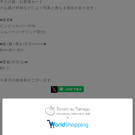
手さげ袋・お客様カード
※お届け時期などにより写真と異なる場合があります。
■素材■
ピンクシルバー/K18
シルバー(イヤリング部分)
■縦×横×厚み(片方/mm)■
約6×約7×約3
■重量(片方/g)■
約1.2
肌に馴染む優しい色あいのピンクシルバーで【天使の卵】を仕上げまし
た。
※若干の個体差がございます。
人気商品