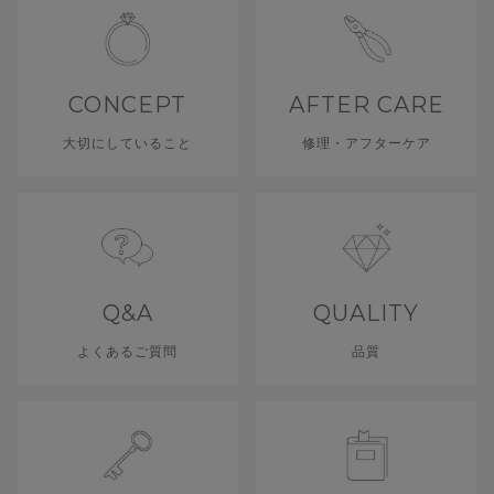
CONCEPT
AFTER CARE
大切にしていること
修理・アフターケア
チェーンの先にぶらさがった小さな”天使の卵”が揺れる、キュートでエレ
ガントなピアス
細みのチェーンが、繊細な輝きで印象的な存在感を放ちます。
Q&A
QUALITY
チェーンの素材は、肌なじみの良い、控えめで上品な輝きのピンクゴール
よくあるご質問
品質
ドを使用しました。
ポストやキャッチにもK10を使用していますので、どこから見てもさり気
ない装いとなります。
シンプルなデザインとなっておりますので、定番アイテムのひとつに加え
てみてはいかがでしょうか。