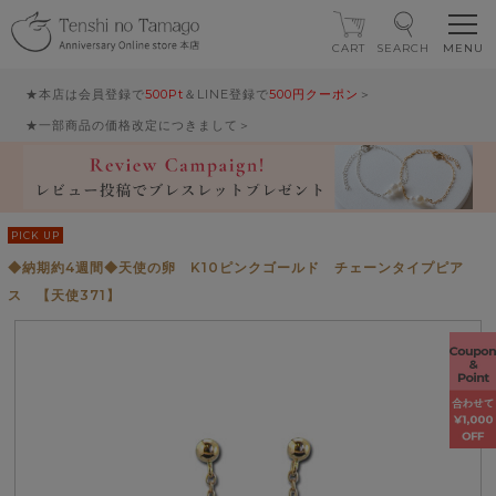
CART
SEARCH
★本店は会員登録で
500Pt
＆LINE登録で
500円クーポン
＞
★一部商品の価格改定につきまして＞
PICK UP
◆納期約4週間◆天使の卵 K10ピンクゴールド チェーンタイプピア
ス 【天使371】