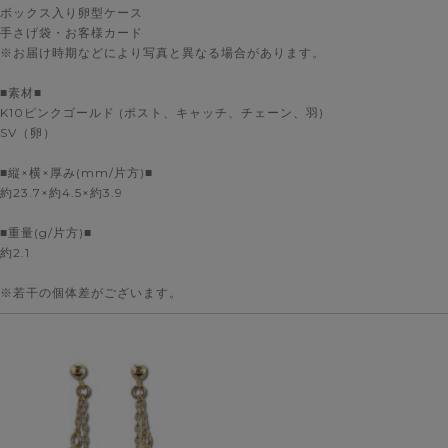
ボックス入り卵型ケース
手さげ袋・お客様カード
※お届け時期などにより写真と異なる場合があります。
■素材■
K10ピンクゴールド (ポスト、キャッチ、チェーン、羽)
SV（卵）
■縦×横×厚み(mm/片方)■
約23.7×約4.5×約3.9
■重量(g/片方)■
約2.1
※若干の個体差がございます。