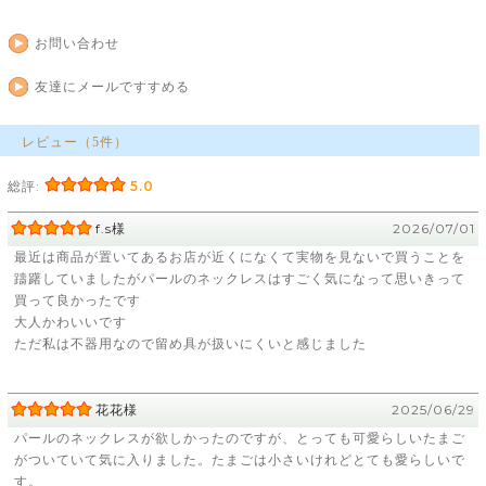
お問い合わせ
友達にメールですすめる
レビュー（5件）
総評:
5.0
f.s様
2026/07/01
最近は商品が置いてあるお店が近くになくて実物を見ないで買うことを
躊躇していましたがパールのネックレスはすごく気になって思いきって
買って良かったです
大人かわいいです
ただ私は不器用なので留め具が扱いにくいと感じました
花花様
2025/06/29
パールのネックレスが欲しかったのですが、とっても可愛らしいたまご
がついていて気に入りました。たまごは小さいけれどとても愛らしいで
す。