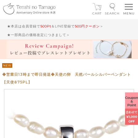
CART
SEARCH
★本店は会員登録で
500Pt
＆LINE登録で
500円クーポン
＞
★一部商品の価格改定につきまして＞
NEW
◆営業日13時まで即日発送◆天使の卵 天然パールシルバーペンダント
【天使875PL】