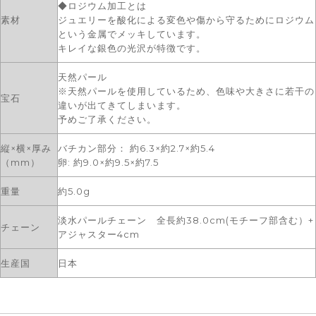
◆ロジウム加工とは
素材
ジュエリーを酸化による変色や傷から守るためにロジウム
という金属でメッキしています。
キレイな銀色の光沢が特徴です。
天然パール
※天然パールを使用しているため、色味や大きさに若干の
宝石
違いが出てきてしまいます。
予めご了承ください。
縦×横×厚み
バチカン部分： 約6.3×約2.7×約5.4
（mm）
卵: 約9.0×約9.5×約7.5
重量
約5.0g
淡水パールチェーン 全長約38.0cm(モチーフ部含む）+
チェーン
アジャスター4cm
生産国
日本