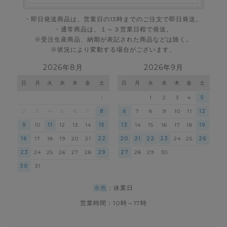
・即日発送商品は、営業日の13時までのご注文で即日発送。
・通常商品は、１～３営業日程で発送。
※受注生産商品、納期が表記された商品などは除く。
※状況により変動する場合がございます。
2026年8月
2026年9月
日
月
火
水
木
金
土
日
月
火
水
木
金
土
1
1
2
3
4
5
2
3
4
5
6
7
8
6
7
8
9
10
11
12
9
10
11
12
13
14
15
13
14
15
16
17
18
19
16
17
18
19
20
21
22
20
21
22
23
24
25
26
23
24
25
26
27
28
29
27
28
29
30
30
31
水色
：休業日
営業時間：10時～17時