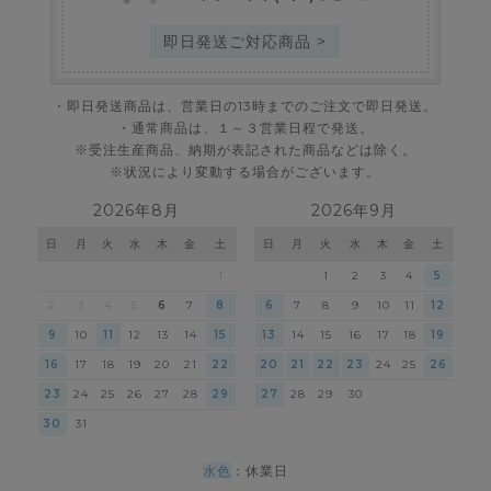
即日発送ご対応商品 >
・即日発送商品は、営業日の13時までのご注文で即日発送。
・通常商品は、１～３営業日程で発送。
※受注生産商品、納期が表記された商品などは除く。
※状況により変動する場合がございます。
2026年8月
2026年9月
日
月
火
水
木
金
土
日
月
火
水
木
金
土
1
1
2
3
4
5
2
3
4
5
6
7
8
6
7
8
9
10
11
12
9
10
11
12
13
14
15
13
14
15
16
17
18
19
16
17
18
19
20
21
22
20
21
22
23
24
25
26
23
24
25
26
27
28
29
27
28
29
30
30
31
水色
：休業日