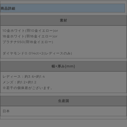
商品詳細
素材
10金ホワイト(羽10金イエロー)or
18金ホワイト(羽18金イエロー)or
プラチナ950(羽18金イエロー)
ダイヤモンド0.014ct×2(レディースのみ)
幅×厚み(mm)
レディース：約3.6×約1.4
メンズ：約1.2×約1.2
※若干の個体差がございます。
生産国
日本