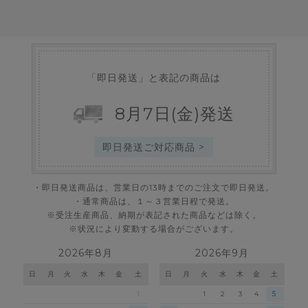
「即日発送」と表記の商品は
8
月
7
日
(金)
発送
即日発送ご対応商品 >
・即日発送商品は、営業日の13時までのご注文で即日発送。
・通常商品は、１～３営業日程で発送。
※受注生産商品、納期が表記された商品などは除く。
※状況により変動する場合がございます。
2026年8月
2026年9月
日
月
火
水
木
金
土
日
月
火
水
木
金
土
1
1
2
3
4
5