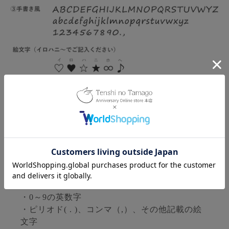
ご希望の方にリングの内側にメッセージやお名
前などを刻印(文字入れ)させていただきます。
◆掲示されています書体見本並びに注意事項を
ご参照願います。
◆こちらの商品に入れられる刻印文字数はアル
ファベット・英数字・記号合わせて
12文字まで
◆使用可能文字記号
・A～Zのアルファベット大文字＆小文字
・0～9の英数字
・ピリオド( . )、コンマ（,）、その他記載の絵
文字