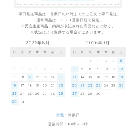
・即日発送商品は、営業日の13時までのご注文で即日発送。
・通常商品は、１～３営業日程で発送。
※受注生産商品、納期が表記された商品などは除く。
※状況により変動する場合がございます。
2026年8月
2026年9月
日
月
火
水
木
金
土
日
月
火
水
木
金
土
1
1
2
3
4
5
2
3
4
5
6
7
8
6
7
8
9
10
11
12
9
10
11
12
13
14
15
13
14
15
16
17
18
19
16
17
18
19
20
21
22
20
21
22
23
24
25
26
23
24
25
26
27
28
29
27
28
29
30
30
31
水色
：休業日
営業時間：10時～17時