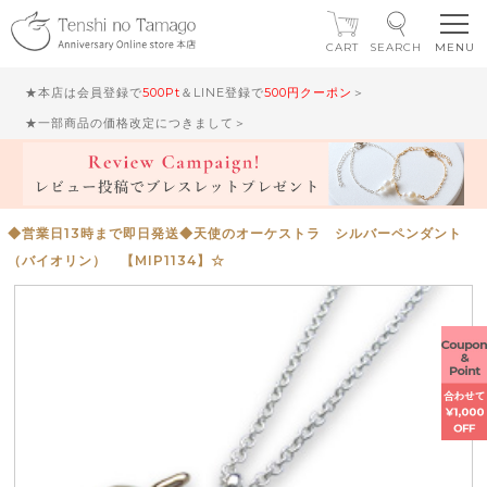
CART
SEARCH
★本店は会員登録で
500Pt
＆LINE登録で
500円クーポン
＞
★一部商品の価格改定につきまして＞
◆営業日13時まで即日発送◆天使のオーケストラ シルバーペンダント
（バイオリン） 【MIP1134】☆