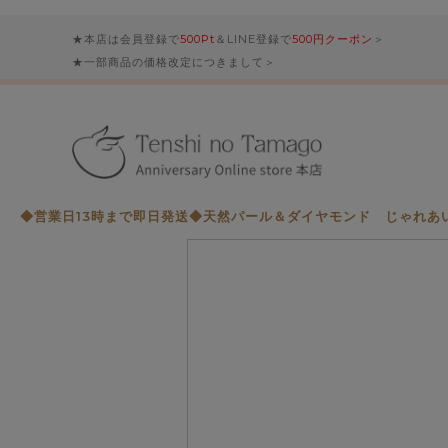
★本店は会員登録で
500Pt
＆LINE登録で
500円クーポン
＞
★一部商品の価格改定につきまして＞
◆営業日13時まで即日発送◆天然パール＆ダイヤモンド じゃれあいキャ