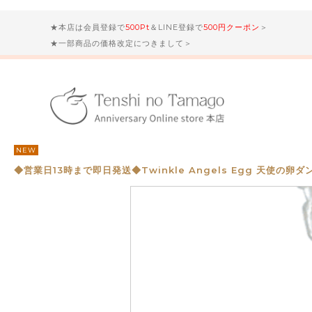
★本店は会員登録で
500Pt
＆LINE登録で
500円クーポン
＞
★一部商品の価格改定につきまして＞
NEW
◆営業日13時まで即日発送◆Twinkle Angels Egg 天使の