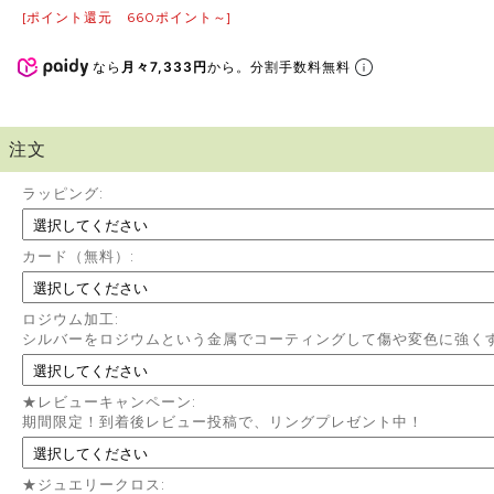
[ポイント還元 660ポイント～]
なら
月々7,333円
から。分割手数料無料
注文
ラッピング:
カード（無料）:
ロジウム加工:
シルバーをロジウムという金属でコーティングして傷や変色に強く
★レビューキャンペーン:
期間限定！到着後レビュー投稿で、リングプレゼント中！
★ジュエリークロス: