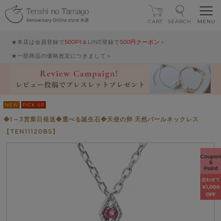
CART
SEARCH
★本店は会員登録で
500Pt
＆LINE登録で
500円クーポン
＞
★一部商品の価格改定につきまして＞
NEW
PICK UP
◆1～3営業日発送◆選べる誕生石◆天使の卵 天然パールネックレス
【TEN11120BS】