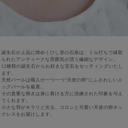
誕生石が上品に煌めくひし形の石座は、ミル打ちで縁取
られたアンティークな雰囲気が漂う繊細なデザイン。
12種類の誕生石からお好きな宝石をセッティングいたし
ます。
天然パールは職人が一つ一つ“天使の卵”にふさわしいエ
ッグパールを厳選。
その貴重な輝きは身に着ける方に洗練された印象を与え
てくれます。
小さな羽がキラリと光る、コロンと可愛い天使の卵ネッ
クレスをお届けします。