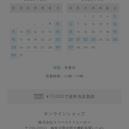
日
月
火
水
木
金
土
日
月
火
水
木
金
土
1
1
2
3
4
5
2
3
4
5
6
7
8
6
7
8
9
10
11
12
9
10
11
12
13
14
15
13
14
15
16
17
18
19
16
17
18
19
20
21
22
20
21
22
23
24
25
26
23
24
25
26
27
28
29
27
28
29
30
30
31
水色
：休業日
営業時間：10時～17時
￥11,000で送料当店負担
オンラインショップ
株式会社スペースクリエーター
〒255-0001 神奈川県中郡大磯町高麗1-2-45