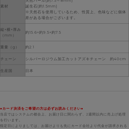
天然パール(約7.5～8mm)
素材
誕生石(約1.5mm)
※天然石を使用しているため、性質上、色味などに個体
差がある場合がございます。
縦×横×厚み
約15.6×約9.5×約7.5
（mm）
重量（g）
約2.1
チェーン
シルバーロジウム加工カットアズキチェーン 約40cm
生産国
日本
●カード決済をご希望の方は必ずお読みください●
当店ではシステムの都合上、お届け日に関わらず、2週間以内に売上げ処理
を行います。
指定日によりましては、お届けよりも先にカード会社より代金が請求される