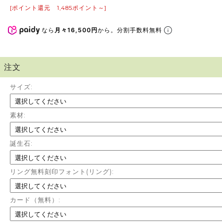
[ポイント還元 1,485ポイント～]
なら
月々16,500円
から。分割手数料無料
注文
サイズ:
素材:
誕生石:
リング無料刻印フォント(リング):
カード（無料）: