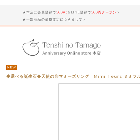
★本店は会員登録で
500Pt
＆LINE登録で
500円クーポン
＞
★一部商品の価格改定につきまして＞
NEW
◆選べる誕生石◆天使の卵マミーズリング Mimi fleurs ミミフ