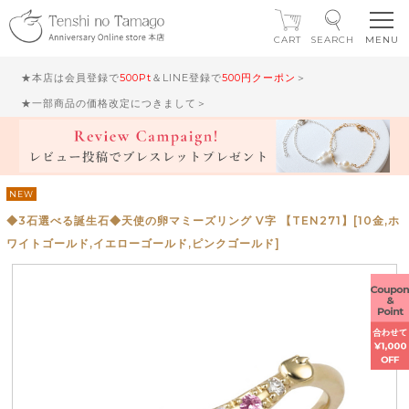
CART
SEARCH
★本店は会員登録で
500Pt
＆LINE登録で
500円クーポン
＞
★一部商品の価格改定につきまして＞
NEW
◆3石選べる誕生石◆天使の卵マミーズリング V字 【TEN271】[10金,ホ
ワイトゴールド,イエローゴールド,ピンクゴールド]