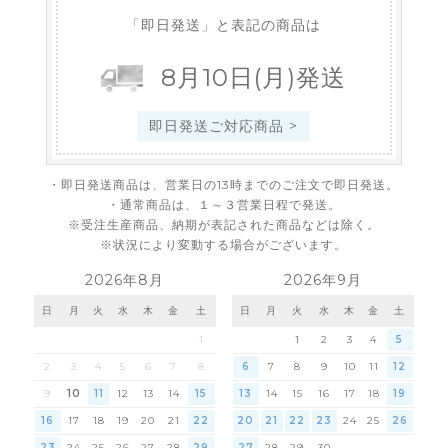
「即日発送」と表記の商品は
8
月
10
日
(月)
発送
即日発送ご対応商品 >
・即日発送商品は、営業日の13時までのご注文で即日発送。
・通常商品は、１～３営業日程で発送。
※受注生産商品、納期が表記された商品などは除く。
※状況により変動する場合がございます。
2026年8月
2026年9月
日
月
火
水
木
金
土
日
月
火
水
木
金
土
1
1
2
3
4
5
2
3
4
5
6
7
8
6
7
8
9
10
11
12
9
10
11
12
13
14
15
13
14
15
16
17
18
19
16
17
18
19
20
21
22
20
21
22
23
24
25
26
23
24
25
26
27
28
29
27
28
29
30