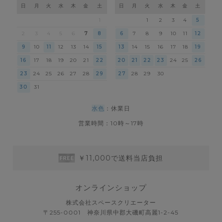
日
月
火
水
木
金
土
日
月
火
水
木
金
土
1
1
2
3
4
5
2
3
4
5
6
7
8
6
7
8
9
10
11
12
9
10
11
12
13
14
15
13
14
15
16
17
18
19
16
17
18
19
20
21
22
20
21
22
23
24
25
26
23
24
25
26
27
28
29
27
28
29
30
30
31
水色
：休業日
営業時間：10時～17時
￥11,000で送料当店負担
オンラインショップ
株式会社スペースクリエーター
〒255-0001 神奈川県中郡大磯町高麗1-2-45