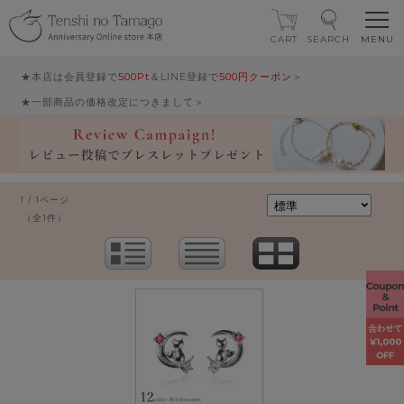
CART
SEARCH
★本店は会員登録で
500Pt
＆LINE登録で
500円クーポン
＞
★一部商品の価格改定につきまして＞
1 / 1ページ
（全1件）