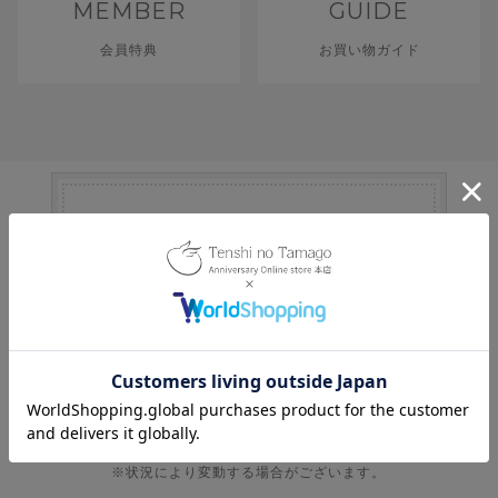
MEMBER
GUIDE
会員特典
お買い物ガイド
「即日発送」と表記の商品は
8
月
7
日
(金)
発送
即日発送ご対応商品 >
・即日発送商品は、営業日の13時までのご注文で即日発送。
・通常商品は、１～３営業日程で発送。
※受注生産商品、納期が表記された商品などは除く。
※状況により変動する場合がございます。