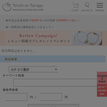
CART
SEARCH
★本店は会員登録で
500Pt
＆LINE登録で
500円クーポン
＞
★一部商品の価格改定につきまして＞
該当商品はありません。
商品検索
キーワード検索
価格帯検索
円 ～
円