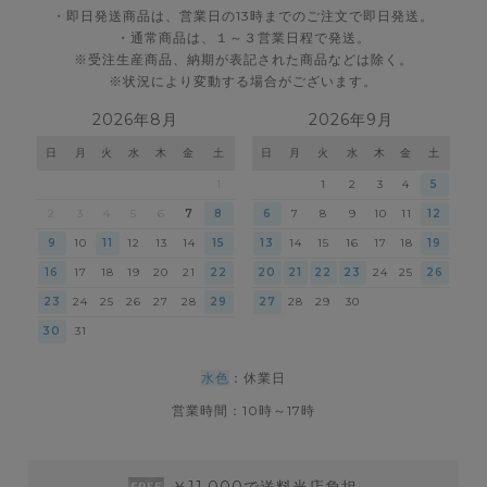
・即日発送商品は、営業日の13時までのご注文で即日発送。
・通常商品は、１～３営業日程で発送。
※受注生産商品、納期が表記された商品などは除く。
※状況により変動する場合がございます。
2026年8月
2026年9月
日
月
火
水
木
金
土
日
月
火
水
木
金
土
1
1
2
3
4
5
2
3
4
5
6
7
8
6
7
8
9
10
11
12
9
10
11
12
13
14
15
13
14
15
16
17
18
19
16
17
18
19
20
21
22
20
21
22
23
24
25
26
23
24
25
26
27
28
29
27
28
29
30
30
31
水色
：休業日
営業時間：10時～17時
￥11,000で送料当店負担