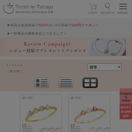
CART
SEARCH
★本店は会員登録で
500Pt
＆LINE登録で
500円クーポン
＞
★一部商品の価格改定につきまして＞
1 / 1ページ
（全29件）