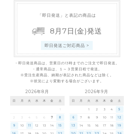
「即日発送」と表記の商品は
8
月
7
日
(金)
発送
即日発送ご対応商品 >
・即日発送商品は、営業日の13時までのご注文で即日発送。
・通常商品は、１～３営業日程で発送。
※受注生産商品、納期が表記された商品などは除く。
※状況により変動する場合がございます。
2026年8月
2026年9月
日
月
火
水
木
金
土
日
月
火
水
木
金
土
1
1
2
3
4
5
2
3
4
5
6
7
8
6
7
8
9
10
11
12
9
10
11
12
13
14
15
13
14
15
16
17
18
19
16
17
18
19
20
21
22
20
21
22
23
24
25
26