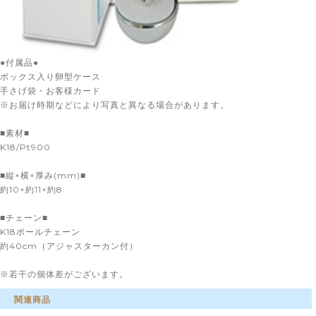
●付属品●
ボックス入り卵型ケース
手さげ袋・お客様カード
※お届け時期などにより写真と異なる場合があります。
■素材■
K18/Pt900
■縦×横×厚み(mm)■
約10×約11×約8
■チェーン■
ゴールドの卵モチーフの上にプラチナの天使の羽がついた【天使の卵】ベ
K18ボールチェーン
ーシックライン。
約40cm（アジャスターカン付）
ゴールドとプラチナのコントラストが絶妙です。
※若干の個体差がございます。
こちらの商品は納期約4週間です。
関連商品