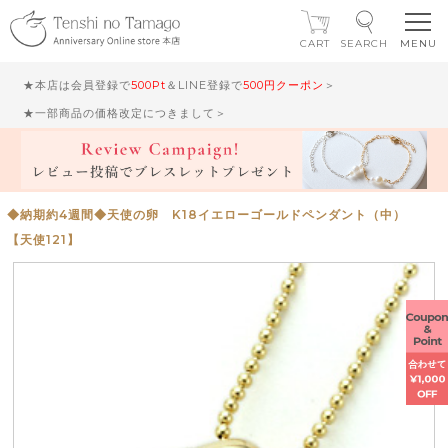
CART
SEARCH
★本店は会員登録で
500Pt
＆LINE登録で
500円クーポン
＞
★一部商品の価格改定につきまして＞
◆納期約4週間◆天使の卵 K18イエローゴールドペンダント（中）
【天使121】