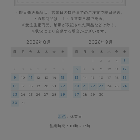
・即日発送商品は、営業日の13時までのご注文で即日発送。
・通常商品は、１～３営業日程で発送。
※受注生産商品、納期が表記された商品などは除く。
※状況により変動する場合がございます。
2026年8月
2026年9月
日
月
火
水
木
金
土
日
月
火
水
木
金
土
1
1
2
3
4
5
2
3
4
5
6
7
8
6
7
8
9
10
11
12
9
10
11
12
13
14
15
13
14
15
16
17
18
19
16
17
18
19
20
21
22
20
21
22
23
24
25
26
23
24
25
26
27
28
29
27
28
29
30
30
31
水色
：休業日
営業時間：10時～17時