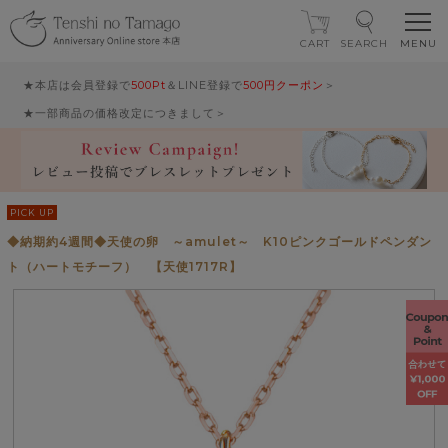
CART
SEARCH
★本店は会員登録で
500Pt
＆LINE登録で
500円クーポン
＞
★一部商品の価格改定につきまして＞
PICK UP
◆納期約4週間◆天使の卵 ～amulet～ K10ピンクゴールドペンダン
ト（ハートモチーフ） 【天使1717R】