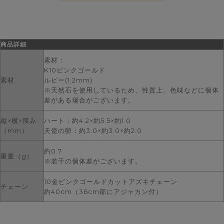
商品詳細
素材：
K10ピンクゴールド
素材
ルビー(1.2mm)
※天然石を使用しているため、性質上、色味などに個体
差がある場合がございます。
縦×横×厚み
ハート：約4.2×約5.5×約1.0
（mm）
天使の卵：約3.0×約3.0×約2.0
約0.7
重量（g）
※若干の個体差がございます。
10金ピンクゴールドカットアズキチェーン
チェーン
約40cm（36cm部にアジャカン付）