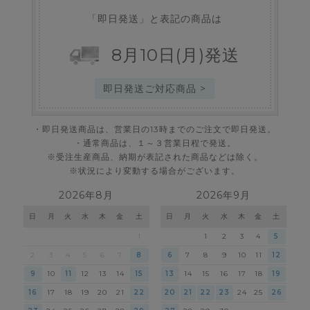
「即日発送」と表記の商品は
8
月
10
日
(月)
発送
即日発送ご対応商品 >
・即日発送商品は、営業日の13時までのご注文で即日発送。
・通常商品は、１～３営業日程で発送。
※受注生産商品、納期が表記された商品などは除く。
※状況により変動する場合がございます。
2026年8月
2026年9月
日
月
火
水
木
金
土
日
月
火
水
木
金
土
1
1
2
3
4
5
2
3
4
5
6
7
8
6
7
8
9
10
11
12
9
10
11
12
13
14
15
13
14
15
16
17
18
19
16
17
18
19
20
21
22
20
21
22
23
24
25
26