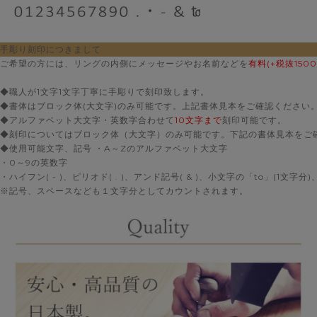
手彫り刻印につきまして
ご希望の方には、リングの内側にメッセージやお名前などを
有料(+税抜1500
◆職人が1文字1文字丁寧に手彫りで刻印致します。
◆書体はブロック体(大文字)のみ可能です。上記書体見本をご確認ください
◆アルファベット大文字・英数字合わせて
10文字まで
刻印可能です。
◆刻印についてはブロック体（大文字）のみ可能です。下記の書体見本をご
◆使用可能文字、記号 ・A～Zのアルファベット大文字
・0～9の英数字
・ハイフン( - )、ピリオド( . )、アンド記号( & )、小文字の「to」(1文字分)
※記号、スペースなども１文字分としてカウントされます。