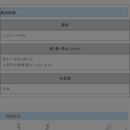
商品詳細
素材
シルバー/K18
縦×横×厚み (mm)
約6.7×約8×約3.6
※若干の個体差がございます。
生産国
日本
関連商品