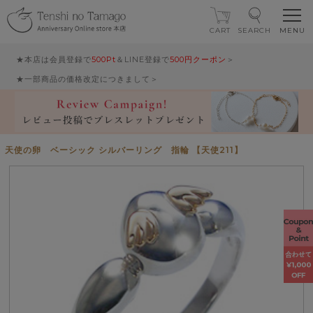
CART
SEARCH
★本店は会員登録で
500Pt
＆LINE登録で
500円クーポン
＞
★一部商品の価格改定につきまして＞
天使の卵 ベーシック シルバーリング 指輪 【天使211】