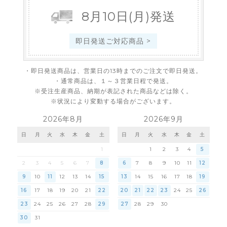
8
月
10
日
(月)
発送
即日発送ご対応商品 >
・即日発送商品は、営業日の13時までのご注文で即日発送。
・通常商品は、１～３営業日程で発送。
※受注生産商品、納期が表記された商品などは除く。
※状況により変動する場合がございます。
2026年8月
2026年9月
日
月
火
水
木
金
土
日
月
火
水
木
金
土
1
1
2
3
4
5
2
3
4
5
6
7
8
6
7
8
9
10
11
12
9
10
11
12
13
14
15
13
14
15
16
17
18
19
16
17
18
19
20
21
22
20
21
22
23
24
25
26
23
24
25
26
27
28
29
27
28
29
30
30
31