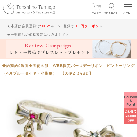
CART
SEARCH
★本店は会員登録で
500Pt
＆LINE登録で
500円クーポン
＞
★一部商品の価格改定につきまして＞
◆納期約4週間◆天使の卵 WEB限定バースデーリボン ピンキーリング
（4月ブルーダイヤ・小指用） 【天使2134BD】