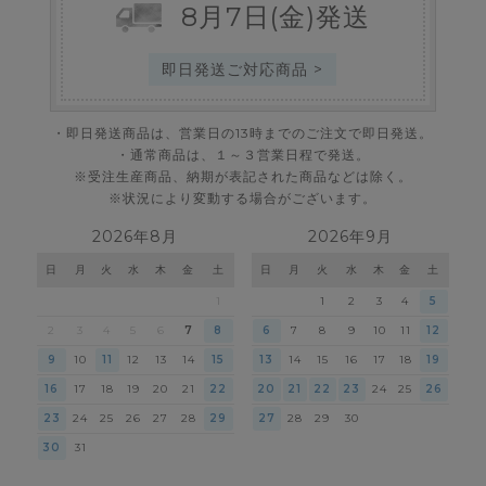
8
月
7
日
(金)
発送
即日発送ご対応商品 >
・即日発送商品は、営業日の13時までのご注文で即日発送。
・通常商品は、１～３営業日程で発送。
※受注生産商品、納期が表記された商品などは除く。
※状況により変動する場合がございます。
2026年8月
2026年9月
日
月
火
水
木
金
土
日
月
火
水
木
金
土
1
1
2
3
4
5
2
3
4
5
6
7
8
6
7
8
9
10
11
12
9
10
11
12
13
14
15
13
14
15
16
17
18
19
16
17
18
19
20
21
22
20
21
22
23
24
25
26
23
24
25
26
27
28
29
27
28
29
30
30
31