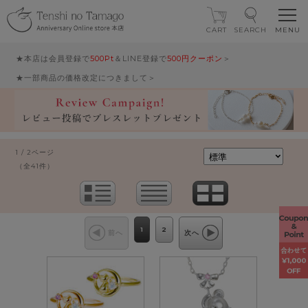
CART
SEARCH
★本店は会員登録で
500Pt
＆LINE登録で
500円クーポン
＞
★一部商品の価格改定につきまして＞
1 / 2ページ
（全41件）
1
2
前へ
次へ