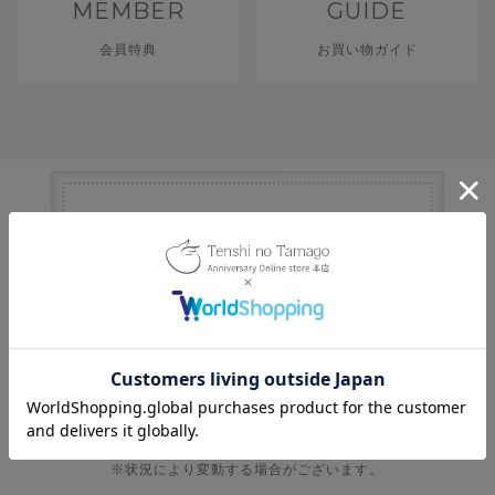
MEMBER
GUIDE
会員特典
お買い物ガイド
「即日発送」と表記の商品は
8
月
7
日
(金)
発送
即日発送ご対応商品 >
・即日発送商品は、営業日の13時までのご注文で即日発送。
・通常商品は、１～３営業日程で発送。
※受注生産商品、納期が表記された商品などは除く。
※状況により変動する場合がございます。