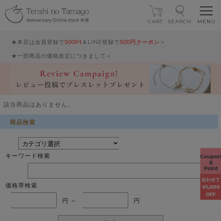
CART
SEARCH
★本店は会員登録で
500Pt
＆LINE登録で
500円クーポン
＞
★一部商品の価格改定につきまして＞
該当商品はありません。
商品検索
キーワード検索
価格帯検索
円 ～
円