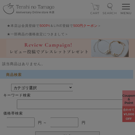
CART
SEARCH
★本店は会員登録で
500Pt
＆LINE登録で
500円クーポン
＞
★一部商品の価格改定につきまして＞
該当商品はありません。
商品検索
キーワード検索
価格帯検索
円 ～
円