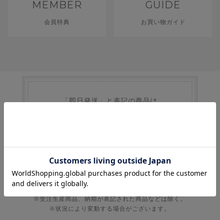
MEMBER
GUIDE
会員特典
お買い物ガイド
「即日発送」と表記の商品は
8
月
6
日
(木)
発送
即日発送ご対応商品 >
・即日発送商品は、営業日の13時までのご注文で即日発送。
・通常商品は、１～３営業日程で発送。
※受注生産商品、納期が表記された商品などは除く。
※状況により変動する場合がございます。