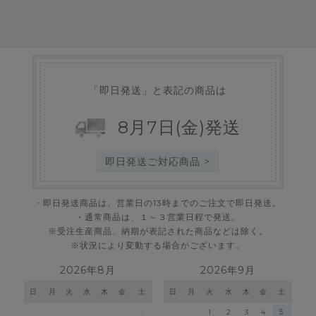
「即日発送」と表記の商品は
8
月
7
日
(金)
発送
即日発送ご対応商品 >
・即日発送商品は、営業日の13時までのご注文で即日発送。
・通常商品は、１～３営業日程で発送。
※受注生産商品、納期が表記された商品などは除く。
※状況により変動する場合がございます。
2026年8月
2026年9月
日
月
火
水
木
金
土
日
月
火
水
木
金
土
1
1
2
3
4
5