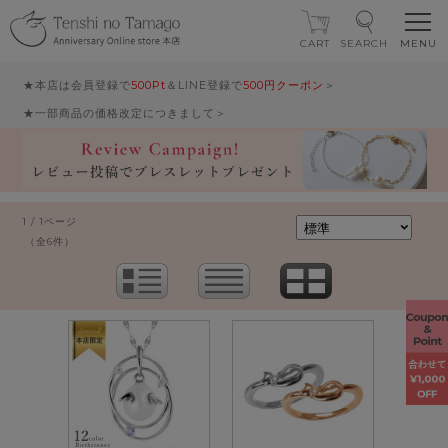
CART
SEARCH
★本店は会員登録で
500Pt
＆LINE登録で
500円クーポン
＞
★一部商品の価格改定につきまして＞
1 / 1ページ
（全6件）