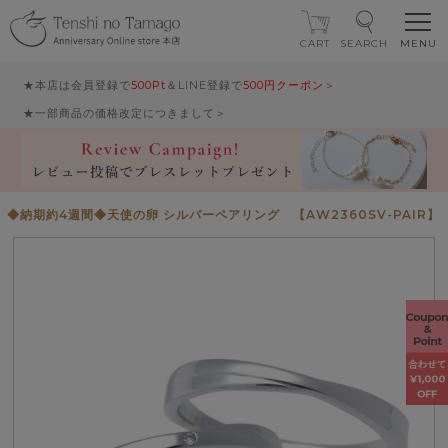
CART
SEARCH
★本店は会員登録で
500Pt
＆LINE登録で
500円クーポン
＞
★一部商品の価格改定につきまして＞
◆納期約4週間◆天使の卵 シルバーペアリング 【AW2360SV-PAIR】